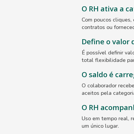
O RH ativa a c
Com poucos cliques, 
contratos ou forneced
Define o valor 
É possível definir va
total flexibilidade p
O saldo é carr
O colaborador recebe
aceitos pela categor
O RH acompanh
Uso em tempo real, r
um único lugar.