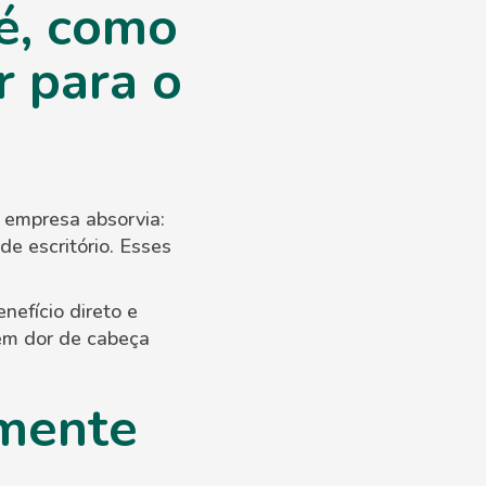
é, como
r para o
 empresa absorvia:
de escritório. Esses
efício direto e
sem dor de cabeça
ymente