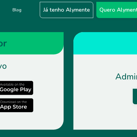
Já tenho Alymente
Quero Alymen
s
Blog
or
vo
Admin