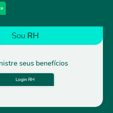
te
Sou
RH
istre seus benefícios
Login RH