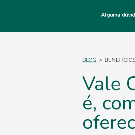
Alguma dúvi
BLOG
>
BENEFÍCIO
Vale 
é, co
oferec