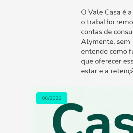
O Vale Casa é a
o trabalho remo
contas de consum
Alymente, sem r
entende como fun
que oferecer es
estar e a retenç
06/2026