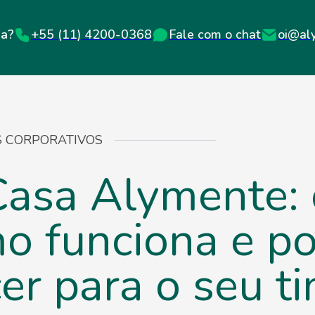
+55 (11) 4200-0368
Fale com o chat
oi@al
da?
S CORPORATIVOS
Casa Alymente: 
mo funciona e p
er para o seu t