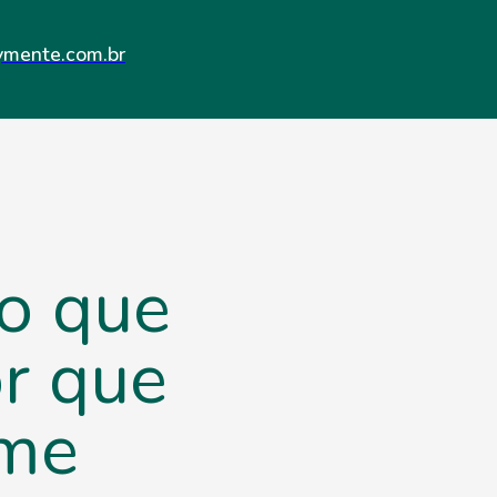
ymente.com.br
o que
or que
ime