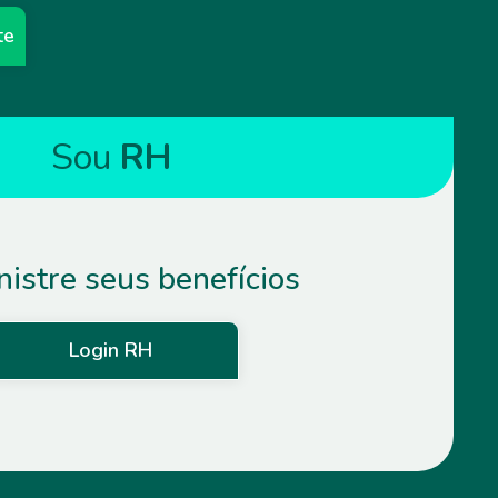
te
Sou
RH
istre seus benefícios
Login RH