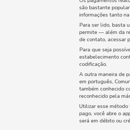
Os pagamentos realiz
são bastante popular
informações tanto na 
Para ser lido, basta 
permite — além da re
de contato, acessar 
Para que seja possív
estabelecimento cont
codificação.
A outra maneira de p
em português, Comun
também conhecido co
reconhecido pela máq
Utilizar esse método 
pago, você abre o app
será em débito ou cré