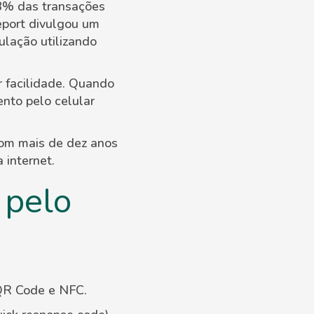
8% das transações
eport divulgou um
lação utilizando
r facilidade. Quando
ento pelo celular
com mais de dez anos
 internet.
 pelo
 QR Code e NFC.