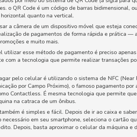
ados por meio do sistema de QR Code (a sigla para qu
es. o QR Code é um código de barras bidimensional, ou
horizontal quanto na vertical.
usar a câmera de um dispositivo móvel que esteja conec
alização de pagamentos de forma rápida e prática — abr
promoções e muito mais.
el utilizar esse método de pagamento é preciso apenas
e com a tecnologia que permite realizar transações p
agar pelo celular é utilizando o sistema de NFC (Near
icação por Campo Próximo), o famoso pagamento por
mo Contactless. É mesma tecnologia que permite que 
uina na catraca de um ônibus.
também é simples e fácil. Depois de ir ao caixa e saber
 necessário em seu smartphone, seleciona o cartão que
dito. Depois, basta aproximar o celular da máquina e d