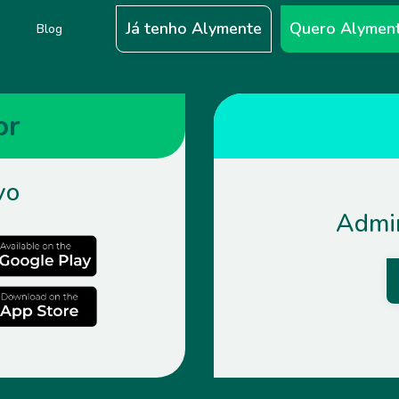
Já tenho Alymente
Quero Alymen
s
Blog
or
vo
Admin