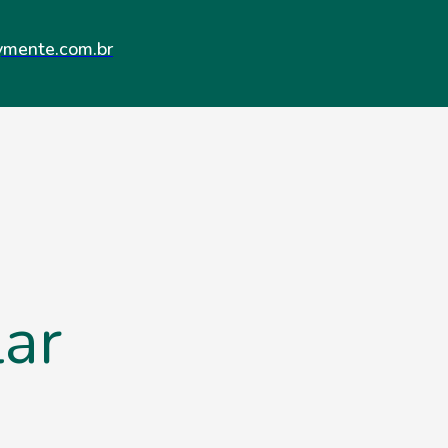
ymente.com.br
ar