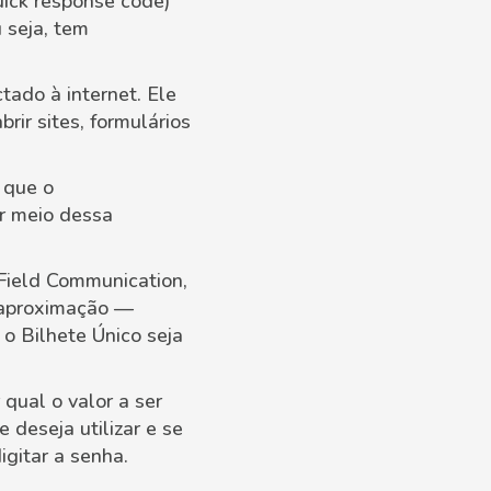
ick response code)
 seja, tem
tado à internet. Ele
ir sites, formulários
 que o
or meio dessa
 Field Communication,
 aproximação —
o Bilhete Único seja
 qual o valor a ser
 deseja utilizar e se
igitar a senha.