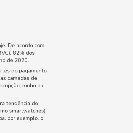
oje. De acordo com
SBVC), 82% dos
ho de 2020.
ortes do pagamento
rias camadas de
corrupção, roubo ou
a tendência do
como smartwatches).
s, por exemplo, o