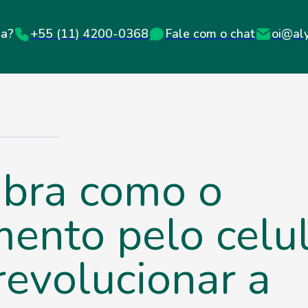
+55 (11) 4200-0368
Fale com o chat
oi@al
da?
bra como o
ento pelo celul
revolucionar a