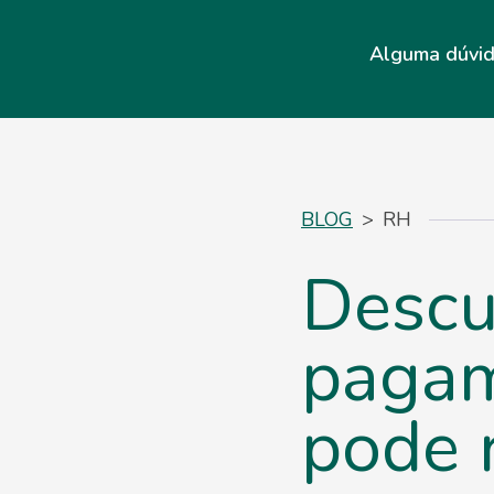
Alguma dúvi
BLOG
>
RH
Descu
pagam
pode 